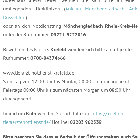
Außerhalb dieser Zeiten wenden Sie sich bitte an eine 
umliegenden Tierkliniken (
Anicura Mönchengladbach
,
Ani
Düsseldorf
)
oder an den Notdienstring
Mönchengladbach
Rhein-Kreis-Ne
unter der Rufnummer:
03221-3222016
Bewohner des Kreises
Krefeld
wenden sich bitte an folgende
Rufnummer:
0700-84374666
www.tierarzt-notdienst-krefeld.de
Samstag von 12:00 Uhr bis Montag 08:00 Uhr durchgehend
Feiertags 08:00 Uhr bis zum nächsten Morgen um 08:00 Uhr
durchgehend
In und um
Köln
wenden Sie sich bitte an:
https://koelner-
tieraerztenotdienst.de/
Hotline:
02203 962339
Bitte beachten Sie, dass außerhalb der Öffnungszeiten, auch S