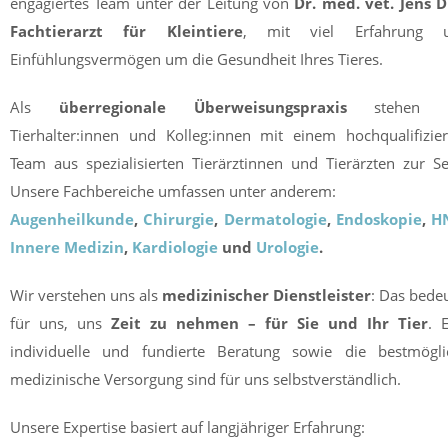
engagiertes Team unter der Leitung von
Dr. med. vet. Jens D
Fachtierarzt für Kleintiere
, mit viel Erfahrung 
Einfühlungsvermögen um die Gesundheit Ihres Tieres.
Als
überregionale Überweisungspraxis
stehen w
Tierhalter:innen und Kolleg:innen mit einem hochqualifizier
Team aus spezialisierten Tierärztinnen und Tierärzten zur Se
Unsere Fachbereiche umfassen unter anderem:
Augenheilkunde
,
Chirurgie
,
Dermatologie
,
Endoskopie
,
H
Innere Medizin
,
Kardiologie
und
Urologie
.
Wir verstehen uns als
medizinischer Dienstleister
: Das bede
für uns, uns
Zeit zu nehmen – für Sie und Ihr Tier
. 
individuelle und fundierte Beratung sowie die bestmögli
medizinische Versorgung sind für uns selbstverständlich.
Unsere Expertise basiert auf langjähriger Erfahrung: