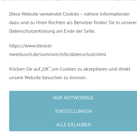
Bei der endoskopischen Diagnostik eines Tumors in Magen, D
oder Blase verwenden wir die NBI Diagnostik. Durch das nar
Diese Website verwendet Cookies – nähere Informationen
band imaging (NBI) bei der Endoskopie können Tumorstrukture
dazu und zu Ihren Rechten als Benutzer finden Sie in unserer
der Schleimhaut sichtbar gemacht werden, die mit bloßem A
Datenschutzerklärung am Ende der Seite.
nicht sichtbar sind. Diese Technik ist effektiver als die Verwen
von 5-ALA (Aminolaevulinsäre) und weniger Kosten- 
https://www.tierarzt-
Zeitaufwändig.
meerbusch.de/common/info/datenschutz.html
Klicken Sie auf „OK“, um Cookies zu akzeptieren und direkt
Kontakt
unsere Website besuchen zu können.
Sprechzeiten
Impressum
NUR NOTWENDIGE
Datenschutz
EINSTELLUNGEN
ALLE ERLAUBEN