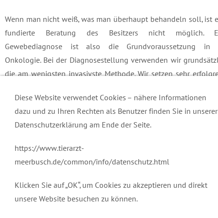
Wenn man nicht weiß, was man überhaupt behandeln soll, ist 
fundierte Beratung des Besitzers nicht möglich. E
Gewebediagnose ist also die Grundvoraussetzung in 
Onkologie. Bei der Diagnosestellung verwenden wir grundsätz
die am wenigsten invasivste Methode. Wir setzen sehr erfolgr
die Aspirationszytologie ein. Läßt sich aspirationszytologisch k
Diese Website verwendet Cookies – nähere Informationen
Diagnose stellen, ist eine Hohlnadelbiopsie das Mittel der Wahl.
dazu und zu Ihren Rechten als Benutzer finden Sie in unserer
läßt sich oft unter Lokalanästhesie durchführen. E
Datenschutzerklärung am Ende der Seite.
Tumorexzision ohne vorherige Diagnose erfolgt nur dann, w
das Wissen um die Dignität keinen Einfluß auf das Ausmaß 
https://www.tierarzt-
Operation hat, bzw. die histologische Diagnose des Tumors 
meerbusch.de/common/info/datenschutz.html
vorneherein mit Sicherheit feststeht.
Klicken Sie auf „OK“, um Cookies zu akzeptieren und direkt
unsere Website besuchen zu können.
Kontakt
Sprechzeiten