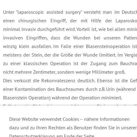
Unter "laparoscopic assisted surgery" versteht man im Deuts
einen chirurgischen Eingriff, der mit Hilfe der Laparosko
minimal invasiv durchgeführt wird. Vorteil ist, wie bei allen min
invasiven Eingriffen, dass die Wunden bei unseren Patien
winzig klein ausfallen. Im Falle einer Blasensteinoperation is
meistens der Stein, der die Größe der Wunde limitiert. Im Vergl
zu einer klassischen Operation ist der Zugang zum Bauchr
nicht mehrere Zentimeter, sondern wenige Millimeter groß.
Dies verkürzt die Rekonvaleszenz deutlich. Ebenso ist die Ge
einer Kontamination des Bauchraumes durch z.B. Urin (während
Blasenstein Operation) während der Operation minimiert.
Selbstverständlich können nicht nur Steine durch di
schonende, sanfte Methode entfernt werden, sondern auch Tum
Diese Website verwendet Cookies – nähere Informationen
Fremdkörper aus dem Darm etc.
dazu und zu Ihren Rechten als Benutzer finden Sie in unserer
Datenschutzerklärung am Ende der Seite.