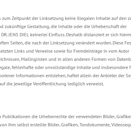
 zum Zeitpunkt der Linksetzung keine illegalen Inhalte auf den z
d zukünftige Gestaltung, die Inhalte oder die Urheberschaft der
. JENS DIEL keinerlei Einfluss. Deshalb distanziert er sich hierm
pften Seiten, die nach der Linksetzung verändert wurden. Diese Fe
esetzten Links und Verweise sowie für Fremdeinträge in vom Autor
eichnissen, Mailinglisten und in allen anderen Formen von Datenb
llegale, fehlerhafte oder unvollständige Inhalte und insbesondere 
tener Informationen entstehen, haftet allein der Anbieter der Sei
uf die jeweilige Veröffentlichung lediglich verweist.
n Publikationen die Urheberrechte der verwendeten Bilder, Grafike
on ihm selbst erstellte Bilder, Grafiken, Tondokumente, Videose