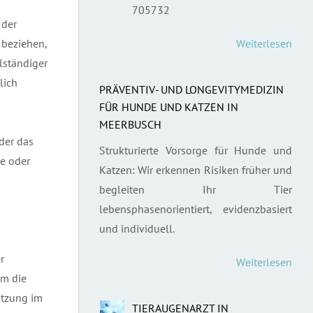
705732
 der
 beziehen,
Weiterlesen
lständiger
lich
PRÄVENTIV- UND LONGEVITYMEDIZIN
FÜR HUNDE UND KATZEN IN
MEERBUSCH
der das
Strukturierte Vorsorge für Hunde und
e oder
Katzen: Wir erkennen Risiken früher und
begleiten Ihr Tier
lebensphasenorientiert, evidenzbasiert
und individuell.
r
Weiterlesen
em die
utzung im
TIERAUGENARZT IN