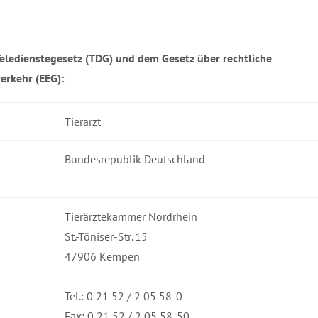
eledienstegesetz (TDG) und dem Gesetz über rechtliche
erkehr (EEG):
Tierarzt
Bundesrepublik Deutschland
Tierärztekammer Nordrhein
St.-Töniser-Str. 15
47906 Kempen
Tel.: 0 21 52 / 2 05 58-0
Fax: 0 21 52 / 2 05 58-50