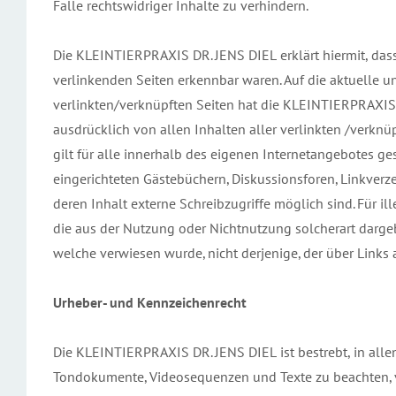
Falle rechtswidriger Inhalte zu verhindern.
Die KLEINTIERPRAXIS DR. JENS DIEL erklärt hiermit, dass
verlinkenden Seiten erkennbar waren. Auf die aktuelle un
verlinkten/verknüpften Seiten hat die KLEINTIERPRAXIS DR
ausdrücklich von allen Inhalten aller verlinkten /verknü
gilt für alle innerhalb des eigenen Internetangebotes g
eingerichteten Gästebüchern, Diskussionsforen, Linkverz
deren Inhalt externe Schreibzugriffe möglich sind. Für i
die aus der Nutzung oder Nichtnutzung solcherart dargebo
welche verwiesen wurde, nicht derjenige, der über Links a
Urheber- und Kennzeichenrecht
Die KLEINTIERPRAXIS DR. JENS DIEL ist bestrebt, in alle
Tondokumente, Videosequenzen und Texte zu beachten, v