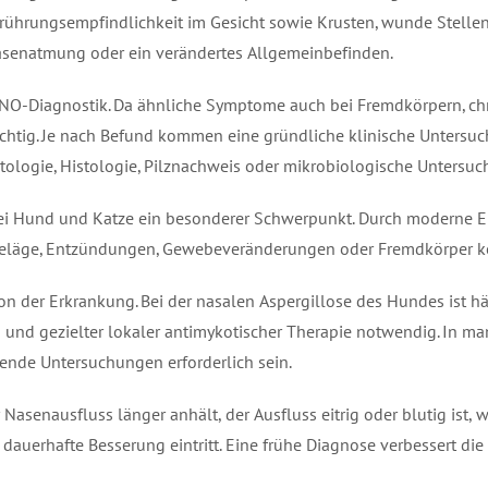
rührungsempfindlichkeit im Gesicht sowie Krusten, wunde Stelle
senatmung oder ein verändertes Allgemeinbefinden.
e HNO-Diagnostik. Da ähnliche Symptome auch bei Fremdkörpern, c
chtig. Je nach Befund kommen eine gründliche klinische Untersu
logie, Histologie, Pilznachweis oder mikrobiologische Untersuc
 bei Hund und Katze ein besonderer Schwerpunkt. Durch moderne
zbeläge, Entzündungen, Gewebeveränderungen oder Fremdkörper k
on der Erkrankung. Bei der nasalen Aspergillose des Hundes ist h
und gezielter lokaler antimykotischer Therapie notwendig. In m
nde Untersuchungen erforderlich sein.
r Nasenausfluss länger anhält, der Ausfluss eitrig oder blutig ist
dauerhafte Besserung eintritt. Eine frühe Diagnose verbessert die