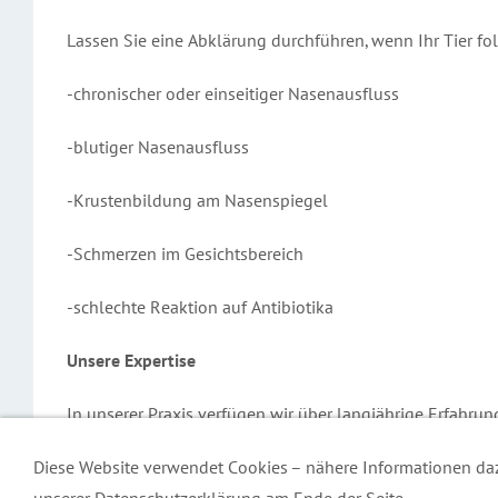
Lassen Sie eine Abklärung durchführen, wenn Ihr Tier f
-chronischer oder einseitiger Nasenausfluss
-blutiger Nasenausfluss
-Krustenbildung am Nasenspiegel
-Schmerzen im Gesichtsbereich
-schlechte Reaktion auf Antibiotika
Unsere Expertise
In unserer Praxis verfügen wir über langjährige Erfahr
Behandlung der Aspergillose gehört zu unseren speziali
Diese Website verwendet Cookies – nähere Informationen daz