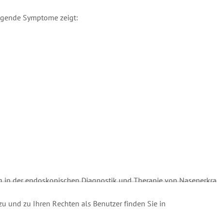
olgende Symptome zeigt:
ung in der endoskopischen Diagnostik und Therapie von Nasenerk
sierten Schwerpunkten.
u und zu Ihren Rechten als Benutzer finden Sie in