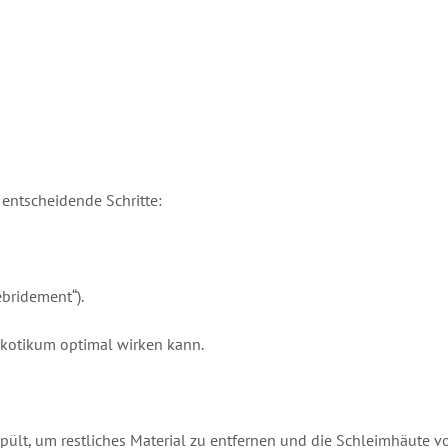
entscheidende Schritte:
ébridement“).
mykotikum optimal wirken kann.
t, um restliches Material zu entfernen und die Schleimhäute vo